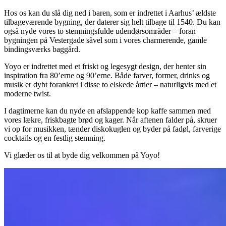
Hos os kan du slå dig ned i baren, som er indrettet i Aarhus’ ældste
tilbageværende bygning, der daterer sig helt tilbage til 1540. Du kan
også nyde vores to stemningsfulde udendørsområder – foran
bygningen på Vestergade såvel som i vores charmerende, gamle
bindingsværks baggård.
Yoyo er indrettet med et friskt og legesygt design, der henter sin
inspiration fra 80’erne og 90’erne. Både farver, former, drinks og
musik er dybt forankret i disse to elskede årtier – naturligvis med et
moderne twist.
I dagtimerne kan du nyde en afslappende kop kaffe sammen med
vores lækre, friskbagte brød og kager. Når aftenen falder på, skruer
vi op for musikken, tænder diskokuglen og byder på fadøl, farverige
cocktails og en festlig stemning.
Vi glæder os til at byde dig velkommen på Yoyo!