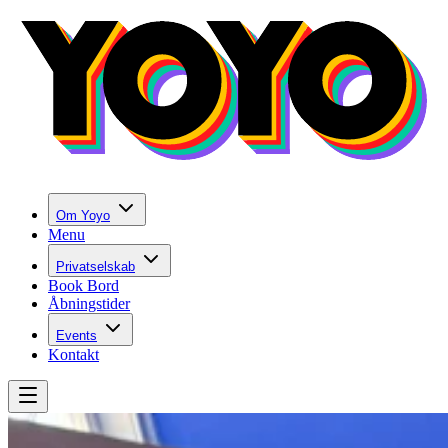
Om Yoyo
Menu
Privatselskab
Book Bord
Åbningstider
Events
Kontakt