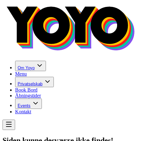
Om Yoyo
Menu
Privatselskab
Book Bord
Åbningstider
Events
Kontakt
Siden kunne desværre ikke findes!