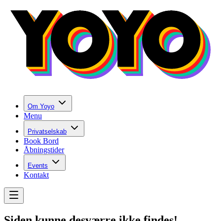
Om Yoyo
Menu
Privatselskab
Book Bord
Åbningstider
Events
Kontakt
Siden kunne desværre ikke findes!